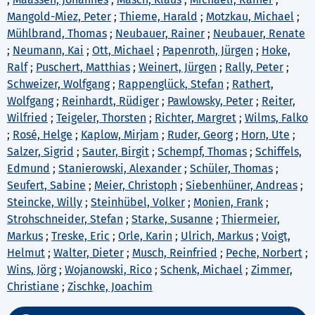
Mangold-Miez, Peter
;
Thieme, Harald
;
Motzkau, Michael
;
Mühlbrand, Thomas
;
Neubauer, Rainer
;
Neubauer, Renate
;
Neumann, Kai
;
Ott, Michael
;
Papenroth, Jürgen
;
Hoke,
Ralf
;
Puschert, Matthias
;
Weinert, Jürgen
;
Rally, Peter
;
Schweizer, Wolfgang
;
Rappenglück, Stefan
;
Rathert,
Wolfgang
;
Reinhardt, Rüdiger
;
Pawlowsky, Peter
;
Reiter,
Wilfried
;
Teigeler, Thorsten
;
Richter, Margret
;
Wilms, Falko
;
Rosé, Helge
;
Kaplow, Mirjam
;
Ruder, Georg
;
Horn, Ute
;
Salzer, Sigrid
;
Sauter, Birgit
;
Schempf, Thomas
;
Schiffels,
Edmund
;
Stanierowski, Alexander
;
Schüler, Thomas
;
Seufert, Sabine
;
Meier, Christoph
;
Siebenhüner, Andreas
;
Steincke, Willy
;
Steinhübel, Volker
;
Monien, Frank
;
Strohschneider, Stefan
;
Starke, Susanne
;
Thiermeier,
Markus
;
Treske, Eric
;
Orle, Karin
;
Ulrich, Markus
;
Voigt,
Helmut
;
Walter, Dieter
;
Musch, Reinfried
;
Peche, Norbert
;
Wins, Jörg
;
Wojanowski, Rico
;
Schenk, Michael
;
Zimmer,
Christiane
;
Zischke, Joachim