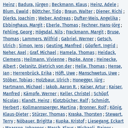
Heinz
;
Badura, Jürgen
;
Beckmann, Klaus
;
Heinz, Adele
;
Blum, Ewald
;
Böttcher, Tido
;
Braun, Walter
;
Diener, Richi
;
Dierks, Joachim
;
Weber, Andreas
;
Dufter-Weis, Angelika
;
Ebbinghaus, Margit
;
Eberle, Thomas
;
Fechner, Hans-Jörg
;
Fehling, Georg
;
Högsdal, Nils
;
Frackmann, Margit
;
Bruse,
Thomas
;
Lammers, Wilfrid
;
Gabriel, Werner
;
Getsch,
Ulrich
;
Simon, Jens
;
Geuting, Manfred
;
Göpfert, Ingrid
;
Neher, Axel
;
Graf, Michael
;
Hamela, Thomas
;
Heidack,
Clemens
;
Heilmann, Vivienne
;
Papke, Anne
;
Heinecke,
Albert
;
Oelsnitz, Dietrich von der
;
Helle, Thomas
;
Hense,
Jan
;
Herrenbrück, Erika
;
Höft, Uwe
;
Manschwetus, Uwe
;
Stöber, Tobias
;
Holzbaur, Ulrich
;
Honegger, Jürg
;
Hartmann, Michael
;
Jakob, Aaron R.
;
Kaiser, Artur
;
Kaiser,
Manfred
;
Kämpfe, Werner
;
Keller, Christel
;
Schöpf,
Nicolas
;
Klandt, Heinz
;
Klotzbücher, Ralf
;
Schmidt,
Herbert
;
Kollmannsperger, Martina
;
Bronner, Rolf
;
König,
Klaus-Dieter
;
Stürzer, Thomas
;
Kraska, Thorsten
;
Stewart,
Terry
;
Nöbauer, Brigitta
;
Kupka, Kristof
;
Liesegang, Eckart
;
Maassen, Johannes
;
Masch, Klaus
;
Michaeli, Rainer
;