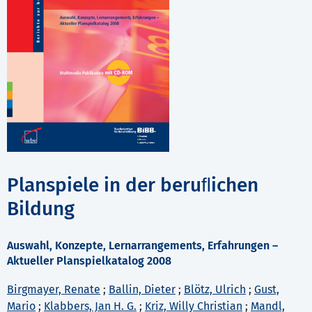
Planspiele in der beruﬂichen
Bildung
Auswahl, Konzepte, Lernarrangements, Erfahrungen –
Aktueller Planspielkatalog 2008
Birgmayer, Renate
;
Ballin, Dieter
;
Blötz, Ulrich
;
Gust,
Mario
;
Klabbers, Jan H. G.
;
Kriz, Willy Christian
;
Mandl,