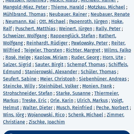
Mangold-Miez, Peter
;
Thieme, Harald
;
Motzkau, Michael
;
Mühlbrand, Thomas
;
Neubauer, Rainer
;
Neubauer, Renate
;
Neumann, Kai
;
Ott, Michael
;
Papenroth, Jürgen
;
Hoke,
Ralf
;
Puschert, Matthias
;
Weinert, Jürgen
;
Rally, Peter
;
Schweizer, Wolfgang
;
Rappenglück, Stefan
;
Rathert,
Wolfgang
;
Reinhardt, Rüdiger
;
Pawlowsky, Peter
;
Reiter,
Wilfried
;
Teigeler, Thorsten
;
Richter, Margret
;
Wilms, Falko
;
Rosé, Helge
;
Kaplow, Mirjam
;
Ruder, Georg
;
Horn, Ute
;
Salzer, Sigrid
;
Sauter, Birgit
;
Schempf, Thomas
;
Schiffels,
Edmund
;
Stanierowski, Alexander
;
Schüler, Thomas
;
Seufert, Sabine
;
Meier, Christoph
;
Siebenhüner, Andreas
;
Steincke, Willy
;
Steinhübel, Volker
;
Monien, Frank
;
Strohschneider, Stefan
;
Starke, Susanne
;
Thiermeier,
Markus
;
Treske, Eric
;
Orle, Karin
;
Ulrich, Markus
;
Voigt,
Helmut
;
Walter, Dieter
;
Musch, Reinfried
;
Peche, Norbert
;
Wins, Jörg
;
Wojanowski, Rico
;
Schenk, Michael
;
Zimmer,
Christiane
;
Zischke, Joachim