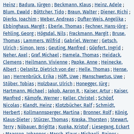
Heinz
;
Badura, Jürgen
;
Beckmann, Klaus
;
Heinz, Adele
;
Blum, Ewald
;
Böttcher, Tido
;
Braun, Walter
;
Diener, Richi
;
Dierks, Joachim
;
Weber, Andreas
;
Dufter-Weis, Angelika
;
Ebbinghaus, Margit
;
Eberle, Thomas
;
Fechner, Hans-Jörg
;
Fehling, Georg
;
Högsdal, Nils
;
Frackmann, Margit
;
Bruse,
Thomas
;
Lammers, Wilfrid
;
Gabriel, Werner
;
Getsch,
Ulrich
;
Simon, Jens
;
Geuting, Manfred
;
Göpfert, Ingrid
;
Neher, Axel
;
Graf, Michael
;
Hamela, Thomas
;
Heidack,
Clemens
;
Heilmann, Vivienne
;
Papke, Anne
;
Heinecke,
Albert
;
Oelsnitz, Dietrich von der
;
Helle, Thomas
;
Hense,
Jan
;
Herrenbrück, Erika
;
Höft, Uwe
;
Manschwetus, Uwe
;
Stöber, Tobias
;
Holzbaur, Ulrich
;
Honegger, Jürg
;
Hartmann, Michael
;
Jakob, Aaron R.
;
Kaiser, Artur
;
Kaiser,
Manfred
;
Kämpfe, Werner
;
Keller, Christel
;
Schöpf,
Nicolas
;
Klandt, Heinz
;
Klotzbücher, Ralf
;
Schmidt,
Herbert
;
Kollmannsperger, Martina
;
Bronner, Rolf
;
König,
Klaus-Dieter
;
Stürzer, Thomas
;
Kraska, Thorsten
;
Stewart,
Terry
;
Nöbauer, Brigitta
;
Kupka, Kristof
;
Liesegang, Eckart
;
Maassen, Johannes
;
Masch, Klaus
;
Michaeli, Rainer
;