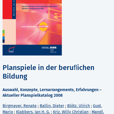
Planspiele in der beruﬂichen
Bildung
Auswahl, Konzepte, Lernarrangements, Erfahrungen –
Aktueller Planspielkatalog 2008
Birgmayer, Renate
;
Ballin, Dieter
;
Blötz, Ulrich
;
Gust,
Mario
;
Klabbers, Jan H. G.
;
Kriz, Willy Christian
;
Mandl,