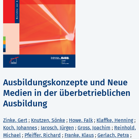
Ausbildungskonzepte und Neue
Medien in der überbetrieblichen
Ausbildung
Zinke, Gert
;
Knutzen, Sönke
;
Howe, Falk
;
Klaffke, Henning
;
Koch, Johannes
;
Jarosch, Jürgen
;
Gross, Joachim
;
Reinhold,
Michael
;
Pfeiffer, Richard
;
Franke, Klaus
;
Gerlach, Petra
;