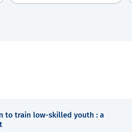
n to train low-skilled youth : a
t