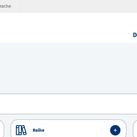
prache
D
Reihe