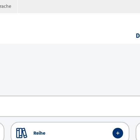
prache
D
Reihe