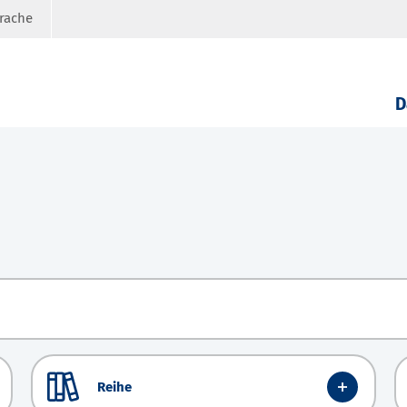
prache
D
Reihe