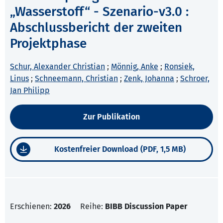
„Wasserstoff“ - Szenario-v3.0 :
Abschlussbericht der zweiten
Projektphase
Schur, Alexander Christian
;
Mönnig, Anke
;
Ronsiek,
Linus
;
Schneemann, Christian
;
Zenk, Johanna
;
Schroer,
Jan Philipp
Zur Publikation
Kostenfreier Download (PDF, 1,5 MB)
Erschienen:
2026
Reihe:
BIBB Discussion Paper