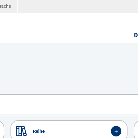
prache
D
Reihe