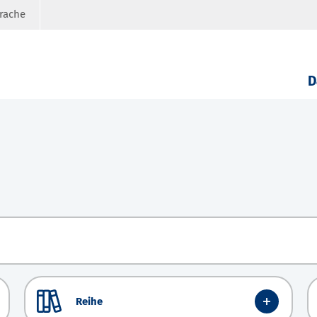
prache
D
Reihe