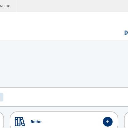
prache
D
Reihe