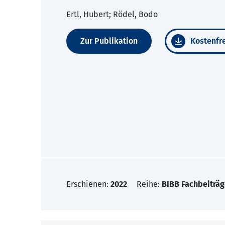
Ertl, Hubert; Rödel, Bodo
Zur Publikation
Kostenfre
Erschienen:
2022
Reihe:
BIBB Fachbeiträg