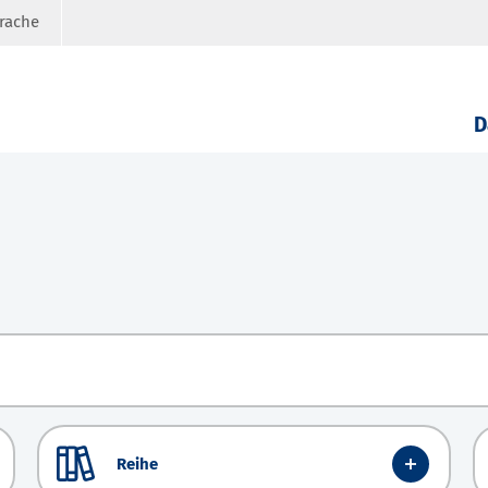
prache
D
Reihe