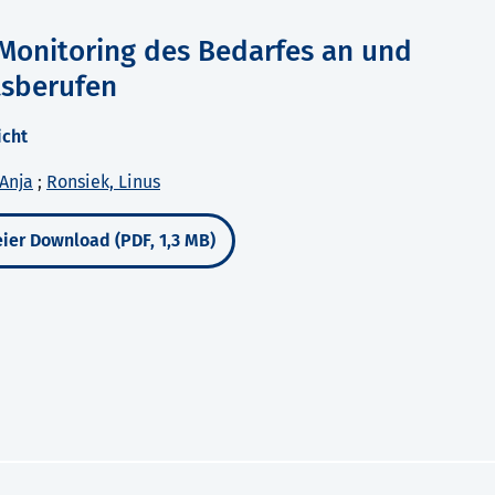
s Monitoring des Bedarfes an und
tsberufen
icht
Anja
;
Ronsiek, Linus
ier Download (PDF, 1,3 MB)