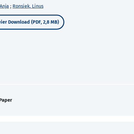
Anja
;
Ronsiek, Linus
ier Download (PDF, 2,8 MB)
 Paper