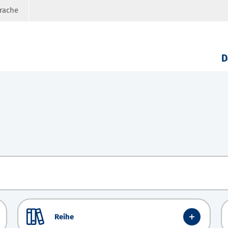
prache
D
Reihe