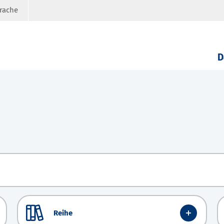
prache
D
Reihe