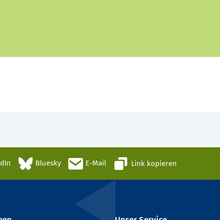
edIn
Bluesky
E-Mail
Link kopieren
men
Unser Service