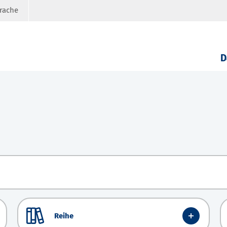
prache
D
Reihe