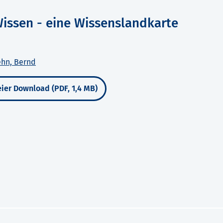
issen - eine Wissenslandkarte
hn, Bernd
ier Download (PDF, 1,4 MB)