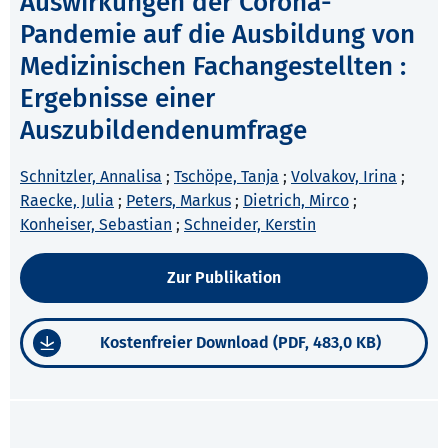
Auswirkungen der Corona-
Pandemie auf die Ausbildung von
Medizinischen Fachangestellten :
Ergebnisse einer
Auszubildendenumfrage
Schnitzler, Annalisa
;
Tschöpe, Tanja
;
Volvakov, Irina
;
Raecke, Julia
;
Peters, Markus
;
Dietrich, Mirco
;
Konheiser, Sebastian
;
Schneider, Kerstin
Zur Publikation
Kostenfreier Download (PDF, 483,0 KB)