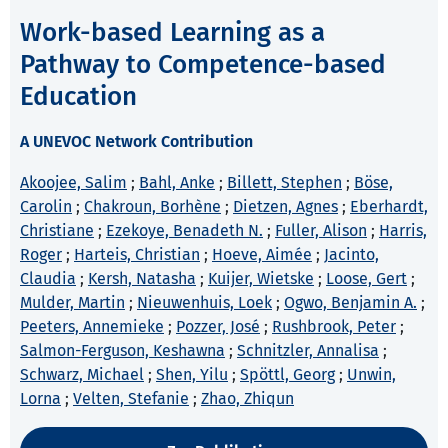
Work-based Learning as a
Pathway to Competence-based
Education
A UNEVOC Network Contribution
Akoojee, Salim
;
Bahl, Anke
;
Billett, Stephen
;
Böse,
Carolin
;
Chakroun, Borhène
;
Dietzen, Agnes
;
Eberhardt,
Christiane
;
Ezekoye, Benadeth N.
;
Fuller, Alison
;
Harris,
Roger
;
Harteis, Christian
;
Hoeve, Aimée
;
Jacinto,
Claudia
;
Kersh, Natasha
;
Kuijer, Wietske
;
Loose, Gert
;
Mulder, Martin
;
Nieuwenhuis, Loek
;
Ogwo, Benjamin A.
;
Peeters, Annemieke
;
Pozzer, José
;
Rushbrook, Peter
;
Salmon-Ferguson, Keshawna
;
Schnitzler, Annalisa
;
Schwarz, Michael
;
Shen, Yilu
;
Spöttl, Georg
;
Unwin,
Lorna
;
Velten, Stefanie
;
Zhao, Zhiqun