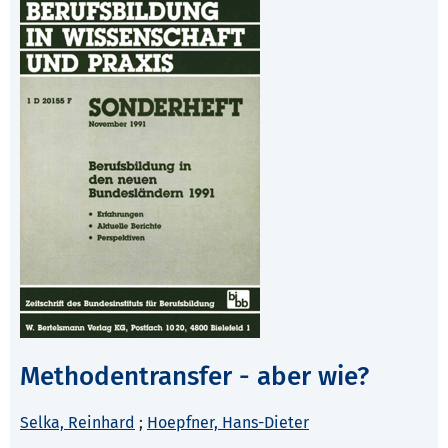
Methodentransfer - aber wie?
Selka, Reinhard
;
Hoepfner, Hans-Dieter