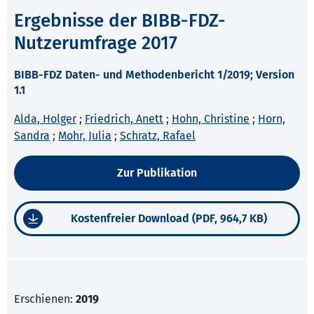
Ergebnisse der BIBB-FDZ-
Nutzerumfrage 2017
BIBB-FDZ Daten- und Methodenbericht 1/2019; Version
1.1
Alda, Holger
;
Friedrich, Anett
;
Hohn, Christine
;
Horn,
Sandra
;
Mohr, Julia
;
Schratz, Rafael
Zur Publikation
Kostenfreier Download (PDF, 964,7 KB)
Erschienen:
2019