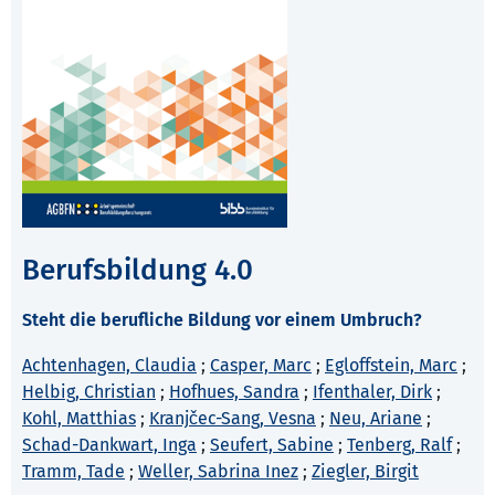
Berufsbildung 4.0
Steht die berufliche Bildung vor einem Umbruch?
Achtenhagen, Claudia
;
Casper, Marc
;
Egloffstein, Marc
;
Helbig, Christian
;
Hofhues, Sandra
;
Ifenthaler, Dirk
;
Kohl, Matthias
;
Kranjčec-Sang, Vesna
;
Neu, Ariane
;
Schad-Dankwart, Inga
;
Seufert, Sabine
;
Tenberg, Ralf
;
Tramm, Tade
;
Weller, Sabrina Inez
;
Ziegler, Birgit