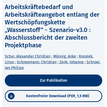
Arbeitskräftebedarf und
Arbeitskräfteangebot entlang der
Wertschöpfungskette
„Wasserstoff“ - Szenario-v3.0 :
Abschlussbericht der zweiten
Projektphase
Schur, Alexander Christian
;
Mönnig, Anke
;
Ronsiek,
Linus
;
Schneemann, Christian
;
Zenk, Johanna
;
Schroer,
Jan Philipp
Zur Publikation
Kostenfreier Download (PDF, 1,5 MB)