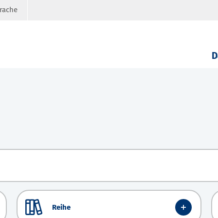
prache
D
Reihe