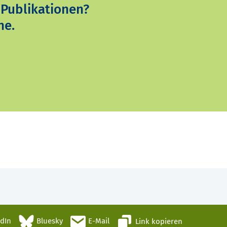
 Publikationen?
ne.
edIn
Bluesky
E-Mail
Link kopieren