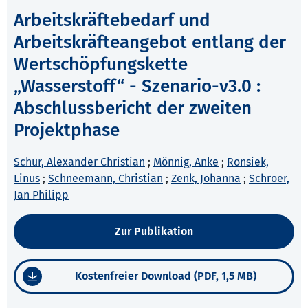
Arbeitskräftebedarf und
Arbeitskräfteangebot entlang der
Wertschöpfungskette
„Wasserstoff“ - Szenario-v3.0 :
Abschlussbericht der zweiten
Projektphase
Schur, Alexander Christian
;
Mönnig, Anke
;
Ronsiek,
Linus
;
Schneemann, Christian
;
Zenk, Johanna
;
Schroer,
Jan Philipp
Zur Publikation
Kostenfreier Download (PDF, 1,5 MB)