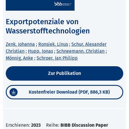
Exportpotenziale von
Wasserstofftechnologien
Zenk, Johanna
;
Ronsiek, Linus
;
Schur, Alexander
Christian
;
Hupp, Jonas
;
Schneemann, Christian
;
Mönnig, Anke
;
Schroer, Jan Philipp
Zur Publikation
Kostenfreier Download (PDF, 886,3 KB)
Erschienen:
2023
Reihe:
BIBB Discussion Paper