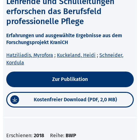
Lehrende und Schulleitungen
erforschen das Berufsfeld
professionelle Pflege
Erfahrungen und ausgewählte Ergebnisse aus dem
Forschungsprojekt KraniCH
Hatziliadis, Myrofora
;
Kuckeland, Heidi
;
Schneider,
Kordula
Zur Publikation
Kostenfreier Download (PDF, 2,0 MB)
Erschienen:
2018
Reihe:
BWP