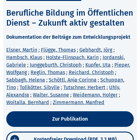
Berufliche Bildung im Öffentlichen
Dienst – Zukunft aktiv gestalten
Dokumentation der Beiträge zum Entwicklungsprojekt
Elsner, Martin
;
Flügge, Thomas
;
Gebhardt, Jörg
;
Hambsch, Klaus
;
Holste-Flinspach, Karin
;
Jordanski,
Gabriele
;
Junggeburth, Christoph
;
Kupfer, Uta
;
Pieper,
Wolfgang
;
Reglin, Thomas
;
Reichard, Christoph
;
Sabbagh, Helena
;
Schöttl, Anja-Corinna
;
Schuppan,
Tino
;
Tollkötter, Sibylle
;
Tutschner, Herbert
;
Uhly,
Alexandra
;
Walter, Susanne
;
Weidemann, Holger
;
Woitalla, Bernhard
;
Zimmermann, Manfred
Zur Publikation
Kostenfreier Download (PDF, 3,3 MB)