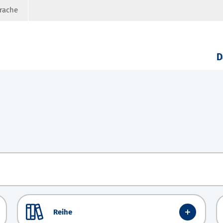
prache
D
Reihe