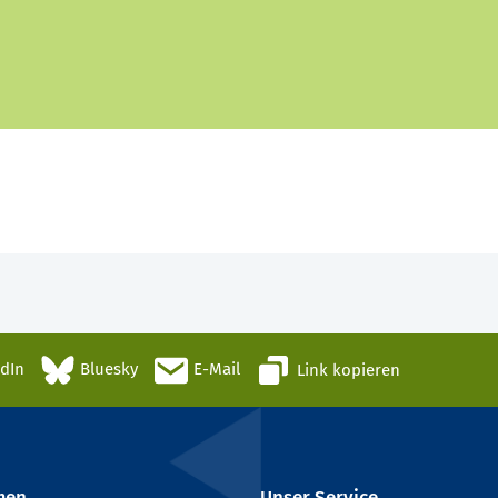
edIn
Bluesky
E-Mail
Link kopieren
men
Unser Service