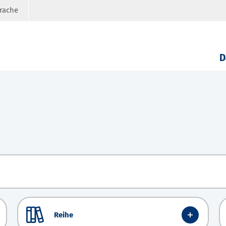
prache
D
Reihe