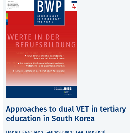
Approaches to dual VET in tertiary
education in South Korea
Hanau, Eva
;
Jeon, Seung-Hwan
;
Lee, Han-Byul