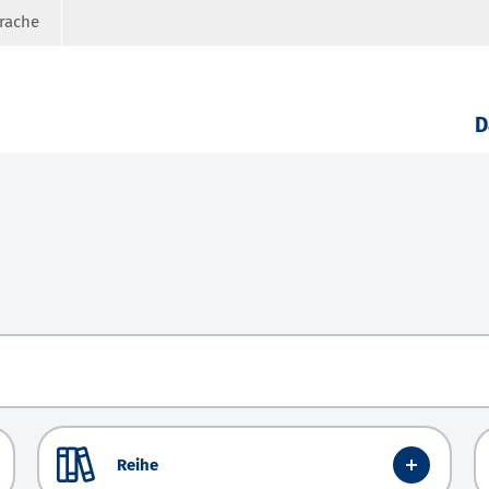
prache
D
Reihe