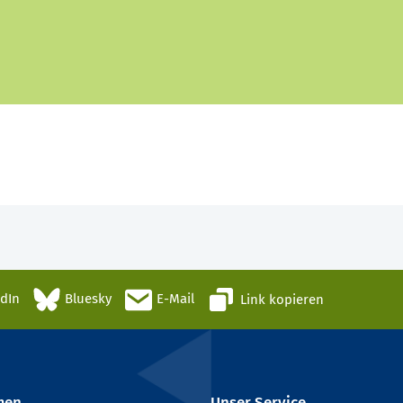
edIn
Bluesky
E-Mail
Link kopieren
men
Unser Service