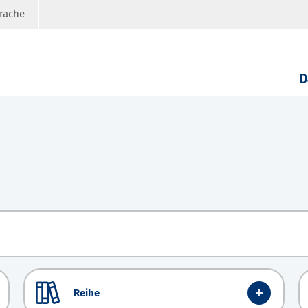
prache
D
Reihe