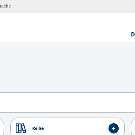
prache
D
Reihe