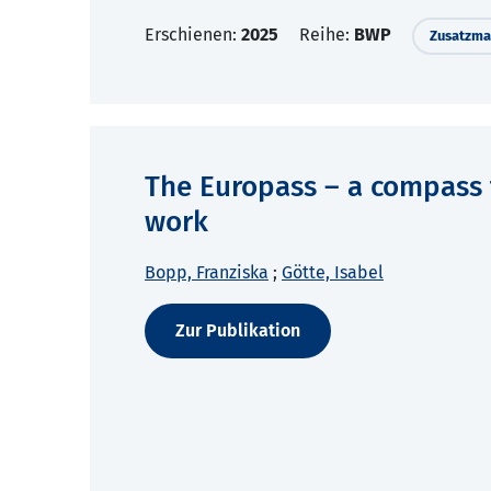
Erschienen:
2025
Reihe:
BWP
Zusatzmat
The Europass – a compass f
work
Bopp, Franziska
;
Götte, Isabel
Zur Publikation