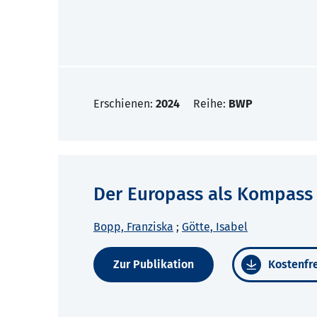
Erschienen:
2024
Reihe:
BWP
Der Europass als Kompass 
Bopp, Franziska
;
Götte, Isabel
Zur Publikation
Kostenfre