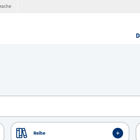
prache
D
Reihe