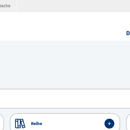
prache
D
Reihe