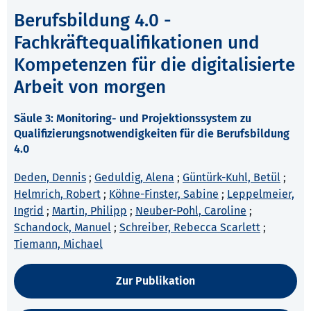
Berufsbildung 4.0 -
Fachkräftequalifikationen und
Kompetenzen für die digitalisierte
Arbeit von morgen
Säule 3: Monitoring- und Projektionssystem zu
Qualifizierungsnotwendigkeiten für die Berufsbildung
4.0
Deden, Dennis
;
Geduldig, Alena
;
Güntürk-Kuhl, Betül
;
Helmrich, Robert
;
Köhne-Finster, Sabine
;
Leppelmeier,
Ingrid
;
Martin, Philipp
;
Neuber-Pohl, Caroline
;
Schandock, Manuel
;
Schreiber, Rebecca Scarlett
;
Tiemann, Michael
Zur Publikation