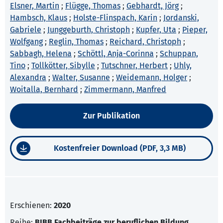
Elsner, Martin
;
Flügge, Thomas
;
Gebhardt, Jörg
;
Hambsch, Klaus
;
Holste-Flinspach, Karin
;
Jordanski,
Gabriele
;
Junggeburth, Christoph
;
Kupfer, Uta
;
Pieper,
Wolfgang
;
Reglin, Thomas
;
Reichard, Christoph
;
Sabbagh, Helena
;
Schöttl, Anja-Corinna
;
Schuppan,
Tino
;
Tollkötter, Sibylle
;
Tutschner, Herbert
;
Uhly,
Alexandra
;
Walter, Susanne
;
Weidemann, Holger
;
Woitalla, Bernhard
;
Zimmermann, Manfred
Zur Publikation
Kostenfreier Download (PDF, 3,3 MB)
Erschienen:
2020
Reihe:
BIBB Fachbeiträge zur beruflichen Bildung