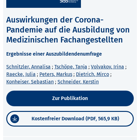
Auswirkungen der Corona-
Pandemie auf die Ausbildung von
Medizinischen Fachangestellten
Ergebnisse einer Auszubildendenumfrage
Schnitzler, Annalisa
;
Tschöpe, Tanja
;
Volvakov, Irina
;
Raecke, Julia
;
Peters, Markus
;
Dietrich, Mirco
;
Konheiser, Sebastian
;
Schneider, Kerstin
Zur Publikation
Kostenfreier Download (PDF, 565,9 KB)