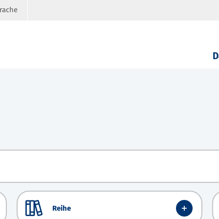
prache
D
Reihe