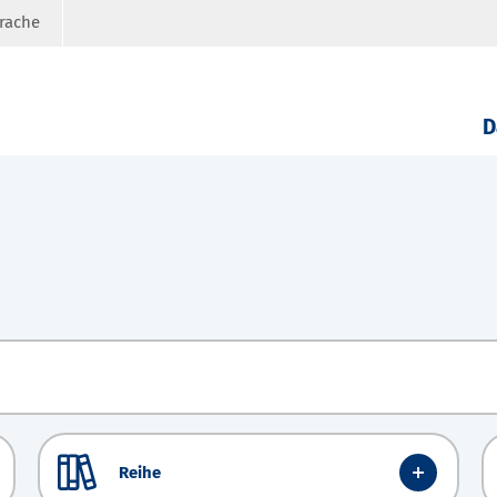
prache
D
Reihe