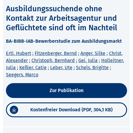
Ausbildungssuchende ohne
Kontakt zur Arbeitsagentur und
Geflüchtete sind oft im Nachteil
BA-BIBB-IAB-Bewerberstudie zum Ausbildungsmarkt
Ertl, Hubert
;
Fitzenberger, Bernd
;
Anger, Silke
;
Christ,
Alexander
;
Christoph, Bernhard
;
Gei, Julia
;
Holleitner,
Julia
;
Keßler, Catie
;
Leber, Ute
;
Schels, Brigitte
;
Seegers, Marco
Zur Publikation
Kostenfreier Download (PDF, 304,1 KB)