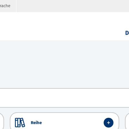
prache
D
Reihe