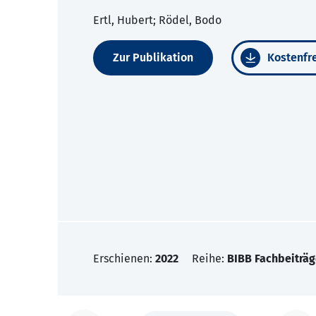
Ertl, Hubert; Rödel, Bodo
Zur Publikation
Kostenfre
Erschienen:
2022
Reihe:
BIBB Fachbeiträg