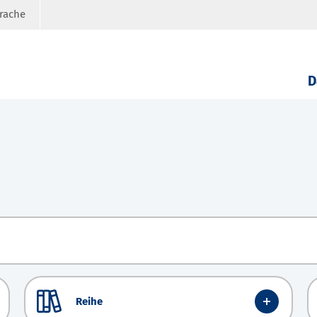
prache
D
Reihe