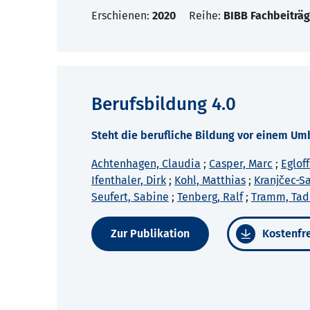
Erschienen:
2020
Reihe:
BIBB Fachbeiträg
Berufsbildung 4.0
Steht die berufliche Bildung vor einem Um
Achtenhagen, Claudia
;
Casper, Marc
;
Eglof
Ifenthaler, Dirk
;
Kohl, Matthias
;
Kranjčec-S
Seufert, Sabine
;
Tenberg, Ralf
;
Tramm, Tad
Zur Publikation
Kostenfre