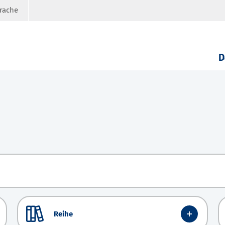
prache
D
Reihe