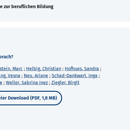
e zur beruflichen Bildung
bruch?
fstein, Marc
;
Helbig, Christian
;
Hofhues, Sandra
;
ang, Vesna
;
Neu, Ariane
;
Schad-Dankwart, Inga
;
e
;
Weller, Sabrina Inez
;
Ziegler, Birgit
ier Download (PDF, 1,8 MB)