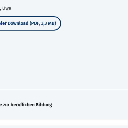
r, Uwe
ier Download (PDF, 3,3 MB)
e zur beruflichen Bildung