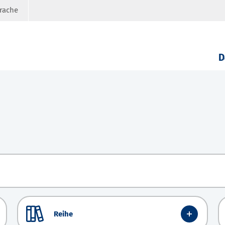
prache
D
Reihe