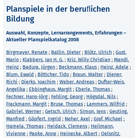
Planspiele in der beruﬂichen
Bildung
Auswahl, Konzepte, Lernarrangements, Erfahrungen –
Aktueller Planspielkatalog 2008
Birgmayer, Renate
;
Ballin, Dieter
;
Blötz, Ulrich
;
Gust,
Mario
;
Klabbers, Jan H. G.
;
Kriz, Willy Christian
;
Mandl,
Heinz
;
Badura, Jürgen
;
Beckmann, Klaus
;
Heinz, Adele
;
Blum, Ewald
;
Böttcher, Tido
;
Braun, Walter
;
Diener,
Richi
;
Dierks, Joachim
;
Weber, Andreas
;
Dufter-Weis,
Angelika
;
Ebbinghaus, Margit
;
Eberle, Thomas
;
Fechner, Hans-Jörg
;
Fehling, Georg
;
Högsdal, Nils
;
Frackmann, Margit
;
Bruse, Thomas
;
Lammers, Wilfrid
;
Gabriel, Werner
;
Getsch, Ulrich
;
Simon, Jens
;
Geuting,
Manfred
;
Göpfert, Ingrid
;
Neher, Axel
;
Graf, Michael
;
Hamela, Thomas
;
Heidack, Clemens
;
Heilmann,
Vivienne
;
Papke, Anne
;
Heinecke, Albert
;
Oelsnitz,