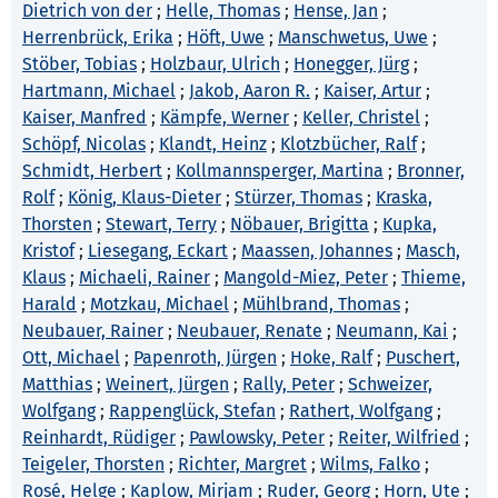
Dietrich von der
;
Helle, Thomas
;
Hense, Jan
;
Herrenbrück, Erika
;
Höft, Uwe
;
Manschwetus, Uwe
;
Stöber, Tobias
;
Holzbaur, Ulrich
;
Honegger, Jürg
;
Hartmann, Michael
;
Jakob, Aaron R.
;
Kaiser, Artur
;
Kaiser, Manfred
;
Kämpfe, Werner
;
Keller, Christel
;
Schöpf, Nicolas
;
Klandt, Heinz
;
Klotzbücher, Ralf
;
Schmidt, Herbert
;
Kollmannsperger, Martina
;
Bronner,
Rolf
;
König, Klaus-Dieter
;
Stürzer, Thomas
;
Kraska,
Thorsten
;
Stewart, Terry
;
Nöbauer, Brigitta
;
Kupka,
Kristof
;
Liesegang, Eckart
;
Maassen, Johannes
;
Masch,
Klaus
;
Michaeli, Rainer
;
Mangold-Miez, Peter
;
Thieme,
Harald
;
Motzkau, Michael
;
Mühlbrand, Thomas
;
Neubauer, Rainer
;
Neubauer, Renate
;
Neumann, Kai
;
Ott, Michael
;
Papenroth, Jürgen
;
Hoke, Ralf
;
Puschert,
Matthias
;
Weinert, Jürgen
;
Rally, Peter
;
Schweizer,
Wolfgang
;
Rappenglück, Stefan
;
Rathert, Wolfgang
;
Reinhardt, Rüdiger
;
Pawlowsky, Peter
;
Reiter, Wilfried
;
Teigeler, Thorsten
;
Richter, Margret
;
Wilms, Falko
;
Rosé, Helge
;
Kaplow, Mirjam
;
Ruder, Georg
;
Horn, Ute
;