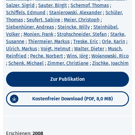
Salzer, Sigrid
;
Sauter, Birgit
;
Schempf, Thomas
;
Schiffels, Edmund
;
Stanierowski, Alexander
;
Schüler,
Thomas
;
Seufert, Sabine
;
Meier, Christoph
;
Siebenhüner, Andreas
;
Steincke, Willy
;
Steinhübel,
Volker
;
Monien, Frank
;
Strohschneider, Stefan
;
Starke,
Susanne
;
Thiermeier, Markus
;
Treske, Eric
;
Orle, Karin
;
Ulrich, Markus
;
Voigt, Helmut
;
Walter, Dieter
;
Musch,
Reinfried
;
Peche, Norbert
;
Wins, Jörg
;
Wojanowski, Rico
;
Schenk, Michael
;
Zimmer, Christiane
;
Zischke, Joachim
Zur Publikation
Kostenfreier Download (PDF, 8,0 MB)
Erschienen:
2008