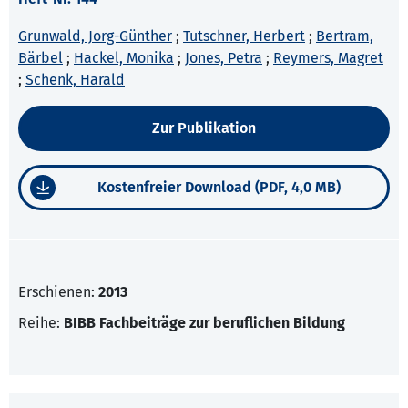
Grunwald, Jorg-Günther
;
Tutschner, Herbert
;
Bertram,
Bärbel
;
Hackel, Monika
;
Jones, Petra
;
Reymers, Magret
;
Schenk, Harald
Zur Publikation
Kostenfreier Download (PDF, 4,0 MB)
Erschienen:
2013
Reihe:
BIBB Fachbeiträge zur beruflichen Bildung