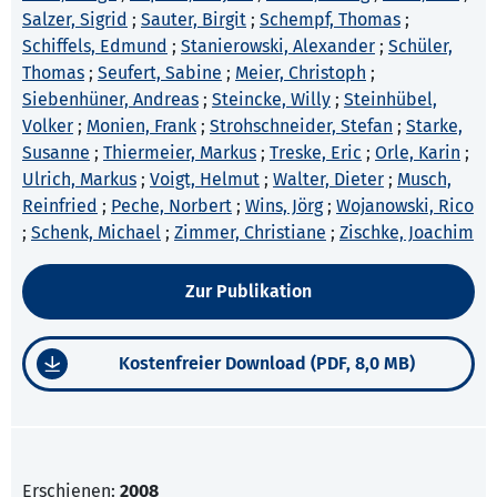
Salzer, Sigrid
;
Sauter, Birgit
;
Schempf, Thomas
;
Schiffels, Edmund
;
Stanierowski, Alexander
;
Schüler,
Thomas
;
Seufert, Sabine
;
Meier, Christoph
;
Siebenhüner, Andreas
;
Steincke, Willy
;
Steinhübel,
Volker
;
Monien, Frank
;
Strohschneider, Stefan
;
Starke,
Susanne
;
Thiermeier, Markus
;
Treske, Eric
;
Orle, Karin
;
Ulrich, Markus
;
Voigt, Helmut
;
Walter, Dieter
;
Musch,
Reinfried
;
Peche, Norbert
;
Wins, Jörg
;
Wojanowski, Rico
;
Schenk, Michael
;
Zimmer, Christiane
;
Zischke, Joachim
Zur Publikation
Kostenfreier Download (PDF, 8,0 MB)
Erschienen:
2008