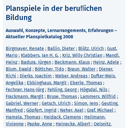
Planspiele in der beruﬂichen
Bildung
Auswahl, Konzepte, Lernarrangements, Erfahrungen –
Aktueller Planspielkatalog 2008
Birgmayer, Renate
;
Ballin, Dieter
;
Blötz, Ulrich
;
Gust,
Mario
;
Klabbers, Jan H. G.
;
Kriz, Willy Christian
;
Mandl,
Heinz
;
Badura, Jürgen
;
Beckmann, Klaus
;
Heinz, Adele
;
Blum, Ewald
;
Böttcher, Tido
;
Braun, Walter
;
Diener,
Richi
;
Dierks, Joachim
;
Weber, Andreas
;
Dufter-Weis,
Angelika
;
Ebbinghaus, Margit
;
Eberle, Thomas
;
Fechner, Hans-Jörg
;
Fehling, Georg
;
Högsdal, Nils
;
Frackmann, Margit
;
Bruse, Thomas
;
Lammers, Wilfrid
;
Gabriel, Werner
;
Getsch, Ulrich
;
Simon, Jens
;
Geuting,
Manfred
;
Göpfert, Ingrid
;
Neher, Axel
;
Graf, Michael
;
Hamela, Thomas
;
Heidack, Clemens
;
Heilmann,
Vivienne
;
Papke, Anne
;
Heinecke, Albert
;
Oelsnitz,