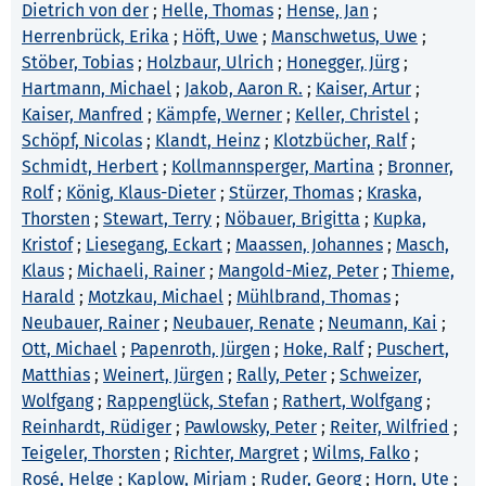
Dietrich von der
;
Helle, Thomas
;
Hense, Jan
;
Herrenbrück, Erika
;
Höft, Uwe
;
Manschwetus, Uwe
;
Stöber, Tobias
;
Holzbaur, Ulrich
;
Honegger, Jürg
;
Hartmann, Michael
;
Jakob, Aaron R.
;
Kaiser, Artur
;
Kaiser, Manfred
;
Kämpfe, Werner
;
Keller, Christel
;
Schöpf, Nicolas
;
Klandt, Heinz
;
Klotzbücher, Ralf
;
Schmidt, Herbert
;
Kollmannsperger, Martina
;
Bronner,
Rolf
;
König, Klaus-Dieter
;
Stürzer, Thomas
;
Kraska,
Thorsten
;
Stewart, Terry
;
Nöbauer, Brigitta
;
Kupka,
Kristof
;
Liesegang, Eckart
;
Maassen, Johannes
;
Masch,
Klaus
;
Michaeli, Rainer
;
Mangold-Miez, Peter
;
Thieme,
Harald
;
Motzkau, Michael
;
Mühlbrand, Thomas
;
Neubauer, Rainer
;
Neubauer, Renate
;
Neumann, Kai
;
Ott, Michael
;
Papenroth, Jürgen
;
Hoke, Ralf
;
Puschert,
Matthias
;
Weinert, Jürgen
;
Rally, Peter
;
Schweizer,
Wolfgang
;
Rappenglück, Stefan
;
Rathert, Wolfgang
;
Reinhardt, Rüdiger
;
Pawlowsky, Peter
;
Reiter, Wilfried
;
Teigeler, Thorsten
;
Richter, Margret
;
Wilms, Falko
;
Rosé, Helge
;
Kaplow, Mirjam
;
Ruder, Georg
;
Horn, Ute
;