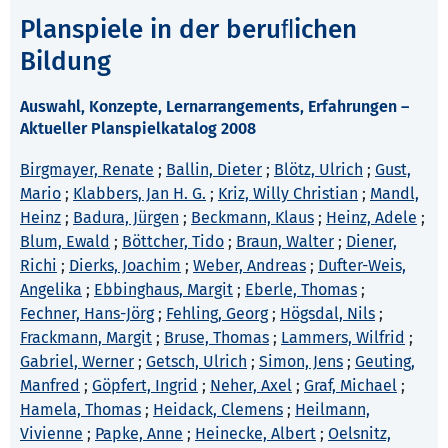
Planspiele in der beruﬂichen
Bildung
Auswahl, Konzepte, Lernarrangements, Erfahrungen –
Aktueller Planspielkatalog 2008
Birgmayer, Renate
;
Ballin, Dieter
;
Blötz, Ulrich
;
Gust,
Mario
;
Klabbers, Jan H. G.
;
Kriz, Willy Christian
;
Mandl,
Heinz
;
Badura, Jürgen
;
Beckmann, Klaus
;
Heinz, Adele
;
Blum, Ewald
;
Böttcher, Tido
;
Braun, Walter
;
Diener,
Richi
;
Dierks, Joachim
;
Weber, Andreas
;
Dufter-Weis,
Angelika
;
Ebbinghaus, Margit
;
Eberle, Thomas
;
Fechner, Hans-Jörg
;
Fehling, Georg
;
Högsdal, Nils
;
Frackmann, Margit
;
Bruse, Thomas
;
Lammers, Wilfrid
;
Gabriel, Werner
;
Getsch, Ulrich
;
Simon, Jens
;
Geuting,
Manfred
;
Göpfert, Ingrid
;
Neher, Axel
;
Graf, Michael
;
Hamela, Thomas
;
Heidack, Clemens
;
Heilmann,
Vivienne
;
Papke, Anne
;
Heinecke, Albert
;
Oelsnitz,