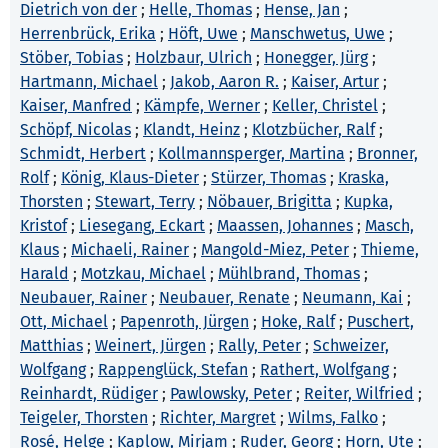
Dietrich von der
;
Helle, Thomas
;
Hense, Jan
;
Herrenbrück, Erika
;
Höft, Uwe
;
Manschwetus, Uwe
;
Stöber, Tobias
;
Holzbaur, Ulrich
;
Honegger, Jürg
;
Hartmann, Michael
;
Jakob, Aaron R.
;
Kaiser, Artur
;
Kaiser, Manfred
;
Kämpfe, Werner
;
Keller, Christel
;
Schöpf, Nicolas
;
Klandt, Heinz
;
Klotzbücher, Ralf
;
Schmidt, Herbert
;
Kollmannsperger, Martina
;
Bronner,
Rolf
;
König, Klaus-Dieter
;
Stürzer, Thomas
;
Kraska,
Thorsten
;
Stewart, Terry
;
Nöbauer, Brigitta
;
Kupka,
Kristof
;
Liesegang, Eckart
;
Maassen, Johannes
;
Masch,
Klaus
;
Michaeli, Rainer
;
Mangold-Miez, Peter
;
Thieme,
Harald
;
Motzkau, Michael
;
Mühlbrand, Thomas
;
Neubauer, Rainer
;
Neubauer, Renate
;
Neumann, Kai
;
Ott, Michael
;
Papenroth, Jürgen
;
Hoke, Ralf
;
Puschert,
Matthias
;
Weinert, Jürgen
;
Rally, Peter
;
Schweizer,
Wolfgang
;
Rappenglück, Stefan
;
Rathert, Wolfgang
;
Reinhardt, Rüdiger
;
Pawlowsky, Peter
;
Reiter, Wilfried
;
Teigeler, Thorsten
;
Richter, Margret
;
Wilms, Falko
;
Rosé, Helge
;
Kaplow, Mirjam
;
Ruder, Georg
;
Horn, Ute
;