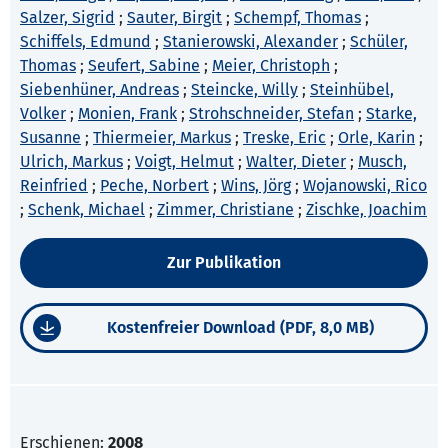
Salzer, Sigrid
;
Sauter, Birgit
;
Schempf, Thomas
;
Schiffels, Edmund
;
Stanierowski, Alexander
;
Schüler,
Thomas
;
Seufert, Sabine
;
Meier, Christoph
;
Siebenhüner, Andreas
;
Steincke, Willy
;
Steinhübel,
Volker
;
Monien, Frank
;
Strohschneider, Stefan
;
Starke,
Susanne
;
Thiermeier, Markus
;
Treske, Eric
;
Orle, Karin
;
Ulrich, Markus
;
Voigt, Helmut
;
Walter, Dieter
;
Musch,
Reinfried
;
Peche, Norbert
;
Wins, Jörg
;
Wojanowski, Rico
;
Schenk, Michael
;
Zimmer, Christiane
;
Zischke, Joachim
Zur Publikation
Kostenfreier Download (PDF, 8,0 MB)
Erschienen:
2008