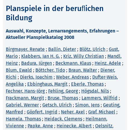
Planspiele in der beruﬂichen
Bildung
Auswahl, Konzepte, Lernarrangements, Erfahrungen –
Aktueller Planspielkatalog 2008
Birgmayer, Renate
;
Ballin, Dieter
;
Blötz, Ulrich
;
Gust,
Mario
;
Klabbers, Jan H. G.
;
Kriz, Willy Christian
;
Mandl,
Heinz
;
Badura, Jürgen
;
Beckmann, Klaus
;
Heinz, Adele
;
Blum, Ewald
;
Böttcher, Tido
;
Braun, Walter
;
Diener,
Richi
;
Dierks, Joachim
;
Weber, Andreas
;
Dufter-Weis,
Angelika
;
Ebbinghaus, Margit
;
Eberle, Thomas
;
Fechner, Hans-Jörg
;
Fehling, Georg
;
Högsdal, Nils
;
Frackmann, Margit
;
Bruse, Thomas
;
Lammers, Wilfrid
;
Gabriel, Werner
;
Getsch, Ulrich
;
Simon, Jens
;
Geuting,
Manfred
;
Göpfert, Ingrid
;
Neher, Axel
;
Graf, Michael
;
Hamela, Thomas
;
Heidack, Clemens
;
Heilmann,
Vivienne
;
Papke, Anne
;
Heinecke, Albert
;
Oelsnitz,