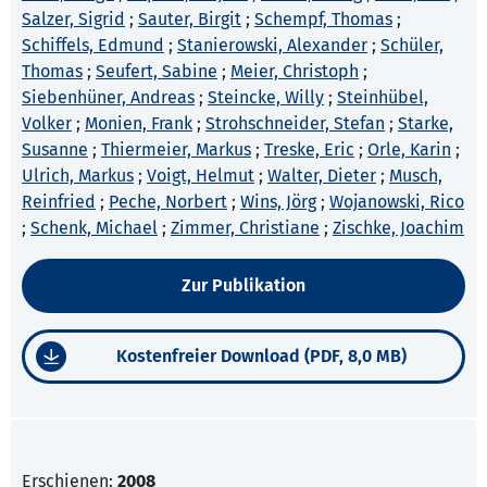
Salzer, Sigrid
;
Sauter, Birgit
;
Schempf, Thomas
;
Schiffels, Edmund
;
Stanierowski, Alexander
;
Schüler,
Thomas
;
Seufert, Sabine
;
Meier, Christoph
;
Siebenhüner, Andreas
;
Steincke, Willy
;
Steinhübel,
Volker
;
Monien, Frank
;
Strohschneider, Stefan
;
Starke,
Susanne
;
Thiermeier, Markus
;
Treske, Eric
;
Orle, Karin
;
Ulrich, Markus
;
Voigt, Helmut
;
Walter, Dieter
;
Musch,
Reinfried
;
Peche, Norbert
;
Wins, Jörg
;
Wojanowski, Rico
;
Schenk, Michael
;
Zimmer, Christiane
;
Zischke, Joachim
Zur Publikation
Kostenfreier Download (PDF, 8,0 MB)
Erschienen:
2008