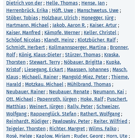
Dietrich von der
;
Helle, Thomas
;
Hense, Jan
;
Herrenbrück, Erika
;
Höft, Uwe
;
Manschwetus, Uwe
;
Stöber, Tobias
;
Holzbaur, Ulrich
;
Honegger, Jürg
;
Hartmann, Michael
;
Jakob, Aaron R.
;
Kaiser, Artur
;
Kaiser, Manfred
;
Kämpfe, Werner
;
Keller, Christel
;
Schöpf, Nicolas
;
Klandt, Heinz
;
Klotzbücher, Ralf
;
Schmidt, Herbert
;
Kollmannsperger, Martina
;
Bronner,
Rolf
;
König, Klaus-Dieter
;
Stürzer, Thomas
;
Kraska,
Thorsten
;
Stewart, Terry
;
Nöbauer, Brigitta
;
Kupka,
Kristof
;
Liesegang, Eckart
;
Maassen, Johannes
;
Masch,
Klaus
;
Michaeli, Rainer
;
Mangold-Miez, Peter
;
Thieme,
Harald
;
Motzkau, Michael
;
Mühlbrand, Thomas
;
Neubauer, Rainer
;
Neubauer, Renate
;
Neumann, Kai
;
Ott, Michael
;
Papenroth, Jürgen
;
Hoke, Ralf
;
Puschert,
Matthias
;
Weinert, Jürgen
;
Rally, Peter
;
Schweizer,
Wolfgang
;
Rappenglück, Stefan
;
Rathert, Wolfgang
;
Reinhardt, Rüdiger
;
Pawlowsky, Peter
;
Reiter, Wilfried
;
Teigeler, Thorsten
;
Richter, Margret
;
Wilms, Falko
;
Rosé, Helge
;
Kaplow, Mirjam
;
Ruder, Georg
;
Horn, Ute
;