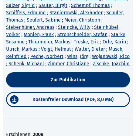
Salzer, Sigrid
;
Sauter, Birgit
;
Schempf, Thomas
;
Schiffels, Edmund
;
Stanierowski, Alexander
;
Schüler,
Thomas
;
Seufert, Sabine
;
Meier, Christoph
;
Siebenhüner, Andreas
;
Steincke, Willy
;
Steinhübel,
Volker
;
Monien, Frank
;
Strohschneider, Stefan
;
Starke,
Susanne
;
Thiermeier, Markus
;
Treske, Eric
;
Orle, Karin
;
Ulrich, Markus
;
Voigt, Helmut
;
Walter, Dieter
;
Musch,
Reinfried
;
Peche, Norbert
;
Wins, Jörg
;
Wojanowski, Rico
;
Schenk, Michael
;
Zimmer, Christiane
;
Zischke, Joachim
Zur Publikation
Kostenfreier Download (PDF, 8,0 MB)
Erschienen:
2008