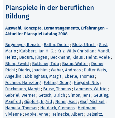
Planspiele in der beruﬂichen
Bildung
Auswahl, Konzepte, Lernarrangements, Erfahrungen –
Aktueller Planspielkatalog 2008
Birgmayer, Renate
;
Ballin, Dieter
;
Blötz, Ulrich
;
Gust,
Mario
;
Klabbers, Jan H. G.
;
Kriz, Willy Christian
;
Mandl,
Heinz
;
Badura, Jürgen
;
Beckmann, Klaus
;
Heinz, Adele
;
Blum, Ewald
;
Böttcher, Tido
;
Braun, Walter
;
Diener,
Richi
;
Dierks, Joachim
;
Weber, Andreas
;
Dufter-Weis,
Angelika
;
Ebbinghaus, Margit
;
Eberle, Thomas
;
Fechner, Hans-Jörg
;
Fehling, Georg
;
Högsdal, Nils
;
Frackmann, Margit
;
Bruse, Thomas
;
Lammers, Wilfrid
;
Gabriel, Werner
;
Getsch, Ulrich
;
Simon, Jens
;
Geuting,
Manfred
;
Göpfert, Ingrid
;
Neher, Axel
;
Graf, Michael
;
Hamela, Thomas
;
Heidack, Clemens
;
Heilmann,
Vivienne
;
Papke, Anne
;
Heinecke, Albert
;
Oelsnitz,