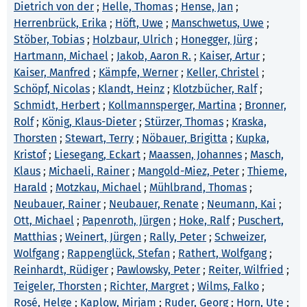
Dietrich von der
;
Helle, Thomas
;
Hense, Jan
;
Herrenbrück, Erika
;
Höft, Uwe
;
Manschwetus, Uwe
;
Stöber, Tobias
;
Holzbaur, Ulrich
;
Honegger, Jürg
;
Hartmann, Michael
;
Jakob, Aaron R.
;
Kaiser, Artur
;
Kaiser, Manfred
;
Kämpfe, Werner
;
Keller, Christel
;
Schöpf, Nicolas
;
Klandt, Heinz
;
Klotzbücher, Ralf
;
Schmidt, Herbert
;
Kollmannsperger, Martina
;
Bronner,
Rolf
;
König, Klaus-Dieter
;
Stürzer, Thomas
;
Kraska,
Thorsten
;
Stewart, Terry
;
Nöbauer, Brigitta
;
Kupka,
Kristof
;
Liesegang, Eckart
;
Maassen, Johannes
;
Masch,
Klaus
;
Michaeli, Rainer
;
Mangold-Miez, Peter
;
Thieme,
Harald
;
Motzkau, Michael
;
Mühlbrand, Thomas
;
Neubauer, Rainer
;
Neubauer, Renate
;
Neumann, Kai
;
Ott, Michael
;
Papenroth, Jürgen
;
Hoke, Ralf
;
Puschert,
Matthias
;
Weinert, Jürgen
;
Rally, Peter
;
Schweizer,
Wolfgang
;
Rappenglück, Stefan
;
Rathert, Wolfgang
;
Reinhardt, Rüdiger
;
Pawlowsky, Peter
;
Reiter, Wilfried
;
Teigeler, Thorsten
;
Richter, Margret
;
Wilms, Falko
;
Rosé, Helge
;
Kaplow, Mirjam
;
Ruder, Georg
;
Horn, Ute
;