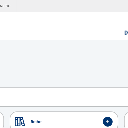
prache
D
Reihe