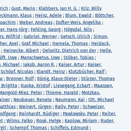
rich
;
Gust, Mario
;
Klabbers, Jan H. G.
;
Kriz, Willy
eckmann, Klaus
;
Heinz, Adele
;
Blum, Ewald
;
Böttcher,
 Joachim
;
Weber, Andreas
;
Dufter-Weis, Angelika
;
er, Hans-Jörg
;
Fehling, Georg
;
Högsdal, Nils
;
, Wilfrid
;
Gabriel, Werner
;
Getsch, Ulrich
;
Simon,
her, Axel
;
Graf, Michael
;
Hamela, Thomas
;
Heidack,
;
Heinecke, Albert
;
Oelsnitz, Dietrich von der
;
Helle,
öft, Uwe
;
Manschwetus, Uwe
;
Stöber, Tobias
;
, Michael
;
Jakob, Aaron R.
;
Kaiser, Artur
;
Kaiser,
;
Schöpf, Nicolas
;
Klandt, Heinz
;
Klotzbücher, Ralf
;
na
;
Bronner, Rolf
;
König, Klaus-Dieter
;
Stürzer, Thomas
 Brigitta
;
Kupka, Kristof
;
Liesegang, Eckart
;
Maassen,
Mangold-Miez, Peter
;
Thieme, Harald
;
Motzkau,
ainer
;
Neubauer, Renate
;
Neumann, Kai
;
Ott, Michael
Matthias
;
Weinert, Jürgen
;
Rally, Peter
;
Schweizer,
olfgang
;
Reinhardt, Rüdiger
;
Pawlowsky, Peter
;
Reiter,
et
;
Wilms, Falko
;
Rosé, Helge
;
Kaplow, Mirjam
;
Ruder,
rgit
;
Schempf, Thomas
;
Schiffels, Edmund
;