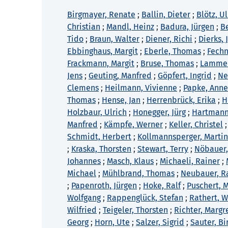
Birgmayer, Renate
;
Ballin, Dieter
;
Blötz, Ul
Christian
;
Mandl, Heinz
;
Badura, Jürgen
;
B
Tido
;
Braun, Walter
;
Diener, Richi
;
Dierks,
Ebbinghaus, Margit
;
Eberle, Thomas
;
Fechn
Frackmann, Margit
;
Bruse, Thomas
;
Lammers
Jens
;
Geuting, Manfred
;
Göpfert, Ingrid
;
Ne
Clemens
;
Heilmann, Vivienne
;
Papke, Anne
Thomas
;
Hense, Jan
;
Herrenbrück, Erika
;
H
Holzbaur, Ulrich
;
Honegger, Jürg
;
Hartmann
Manfred
;
Kämpfe, Werner
;
Keller, Christel
Schmidt, Herbert
;
Kollmannsperger, Marti
;
Kraska, Thorsten
;
Stewart, Terry
;
Nöbauer,
Johannes
;
Masch, Klaus
;
Michaeli, Rainer
;
Michael
;
Mühlbrand, Thomas
;
Neubauer, R
;
Papenroth, Jürgen
;
Hoke, Ralf
;
Puschert, 
Wolfgang
;
Rappenglück, Stefan
;
Rathert, W
Wilfried
;
Teigeler, Thorsten
;
Richter, Margr
Georg
;
Horn, Ute
;
Salzer, Sigrid
;
Sauter, Bi