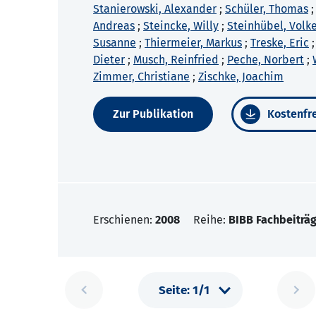
Stanierowski, Alexander
;
Schüler, Thomas
Andreas
;
Steincke, Willy
;
Steinhübel, Volk
Susanne
;
Thiermeier, Markus
;
Treske, Eric
Dieter
;
Musch, Reinfried
;
Peche, Norbert
;
Zimmer, Christiane
;
Zischke, Joachim
Zur Publikation
Kostenfre
Erschienen:
2008
Reihe:
BIBB Fachbeiträg