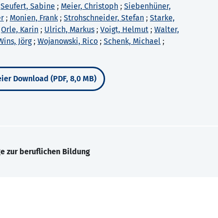
;
Seufert, Sabine
;
Meier, Christoph
;
Siebenhüner,
er
;
Monien, Frank
;
Strohschneider, Stefan
;
Starke,
;
Orle, Karin
;
Ulrich, Markus
;
Voigt, Helmut
;
Walter,
Wins, Jörg
;
Wojanowski, Rico
;
Schenk, Michael
;
ier Download (PDF, 8,0 MB)
e zur beruflichen Bildung