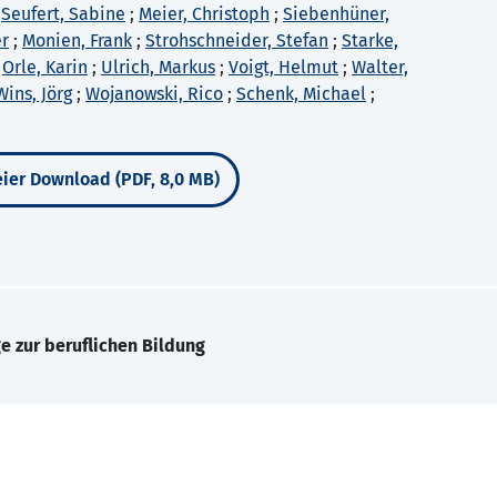
;
Seufert, Sabine
;
Meier, Christoph
;
Siebenhüner,
er
;
Monien, Frank
;
Strohschneider, Stefan
;
Starke,
;
Orle, Karin
;
Ulrich, Markus
;
Voigt, Helmut
;
Walter,
Wins, Jörg
;
Wojanowski, Rico
;
Schenk, Michael
;
ier Download (PDF, 8,0 MB)
e zur beruflichen Bildung