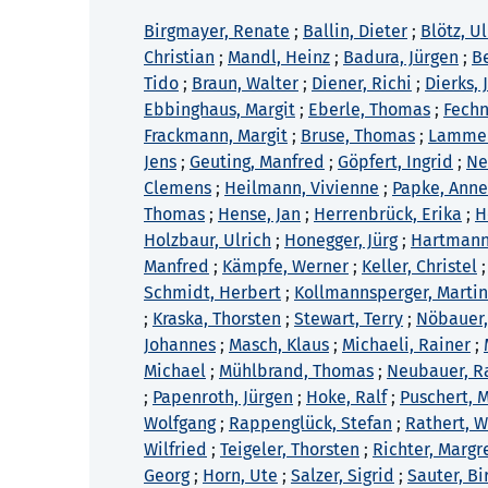
Birgmayer, Renate
;
Ballin, Dieter
;
Blötz, Ul
Christian
;
Mandl, Heinz
;
Badura, Jürgen
;
B
Tido
;
Braun, Walter
;
Diener, Richi
;
Dierks,
Ebbinghaus, Margit
;
Eberle, Thomas
;
Fechn
Frackmann, Margit
;
Bruse, Thomas
;
Lammers
Jens
;
Geuting, Manfred
;
Göpfert, Ingrid
;
Ne
Clemens
;
Heilmann, Vivienne
;
Papke, Anne
Thomas
;
Hense, Jan
;
Herrenbrück, Erika
;
H
Holzbaur, Ulrich
;
Honegger, Jürg
;
Hartmann
Manfred
;
Kämpfe, Werner
;
Keller, Christel
Schmidt, Herbert
;
Kollmannsperger, Marti
;
Kraska, Thorsten
;
Stewart, Terry
;
Nöbauer,
Johannes
;
Masch, Klaus
;
Michaeli, Rainer
;
Michael
;
Mühlbrand, Thomas
;
Neubauer, R
;
Papenroth, Jürgen
;
Hoke, Ralf
;
Puschert, 
Wolfgang
;
Rappenglück, Stefan
;
Rathert, W
Wilfried
;
Teigeler, Thorsten
;
Richter, Margr
Georg
;
Horn, Ute
;
Salzer, Sigrid
;
Sauter, Bi