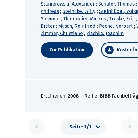
Stanierowski, Alexander
;
Schüler, Thomas
Andreas
;
Steincke, Willy
;
Steinhübel, Volk
Susanne
;
Thiermeier, Markus
;
Treske, Eric
Dieter
;
Musch, Reinfried
;
Peche, Norbert
;
Zimmer, Christiane
;
Zischke, Joachim
Zur Publikation
Kostenfre
Erschienen:
2008
Reihe:
BIBB Fachbeiträg