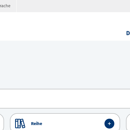
prache
D
Reihe