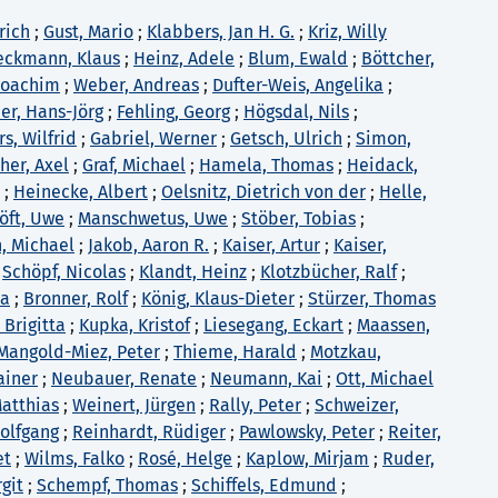
rich
;
Gust, Mario
;
Klabbers, Jan H. G.
;
Kriz, Willy
eckmann, Klaus
;
Heinz, Adele
;
Blum, Ewald
;
Böttcher,
 Joachim
;
Weber, Andreas
;
Dufter-Weis, Angelika
;
er, Hans-Jörg
;
Fehling, Georg
;
Högsdal, Nils
;
, Wilfrid
;
Gabriel, Werner
;
Getsch, Ulrich
;
Simon,
her, Axel
;
Graf, Michael
;
Hamela, Thomas
;
Heidack,
;
Heinecke, Albert
;
Oelsnitz, Dietrich von der
;
Helle,
öft, Uwe
;
Manschwetus, Uwe
;
Stöber, Tobias
;
, Michael
;
Jakob, Aaron R.
;
Kaiser, Artur
;
Kaiser,
;
Schöpf, Nicolas
;
Klandt, Heinz
;
Klotzbücher, Ralf
;
na
;
Bronner, Rolf
;
König, Klaus-Dieter
;
Stürzer, Thomas
 Brigitta
;
Kupka, Kristof
;
Liesegang, Eckart
;
Maassen,
Mangold-Miez, Peter
;
Thieme, Harald
;
Motzkau,
ainer
;
Neubauer, Renate
;
Neumann, Kai
;
Ott, Michael
Matthias
;
Weinert, Jürgen
;
Rally, Peter
;
Schweizer,
olfgang
;
Reinhardt, Rüdiger
;
Pawlowsky, Peter
;
Reiter,
et
;
Wilms, Falko
;
Rosé, Helge
;
Kaplow, Mirjam
;
Ruder,
rgit
;
Schempf, Thomas
;
Schiffels, Edmund
;