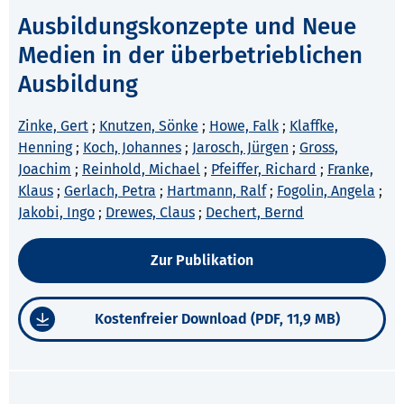
Ausbildungskonzepte und Neue
Medien in der überbetrieblichen
Ausbildung
Zinke, Gert
;
Knutzen, Sönke
;
Howe, Falk
;
Klaffke,
Henning
;
Koch, Johannes
;
Jarosch, Jürgen
;
Gross,
Joachim
;
Reinhold, Michael
;
Pfeiffer, Richard
;
Franke,
Klaus
;
Gerlach, Petra
;
Hartmann, Ralf
;
Fogolin, Angela
;
Jakobi, Ingo
;
Drewes, Claus
;
Dechert, Bernd
Zur Publikation
Kostenfreier Download (PDF, 11,9 MB)